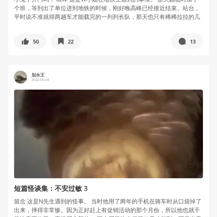
个班，等到出了单位进到地铁的时候，刚好晚高峰已经接近结束。站台，
平时说不准就得两趟车才能载完的一列列长队，那天也只有稀稀拉拉的几
个人...
50
22
13
划水王
2022-06-24
短篇怪谈集：不安过敏 3
留念 这是N先生遇到的怪事。 当时他用了两年的手机在骑车时从口袋掉了
出来，摔得非常惨。因为正好赶上有促销活动的那个月份，所以他也就干