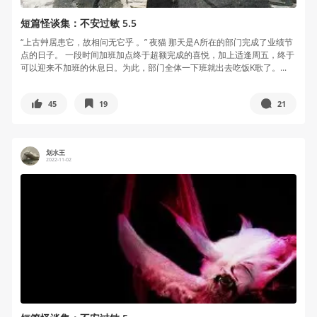
短篇怪谈集：不安过敏 5.5
“上古艸居患它，故相问无它乎 。” 夜猫 那天是A所在的部门完成了业绩节
点的日子。 一段时间加班加点终于超额完成的喜悦，加上适逢周五，终于
可以迎来不加班的休息日。为此，部门全体一下班就出去吃饭K歌了。...
45
19
21
划水王
2022-11-02