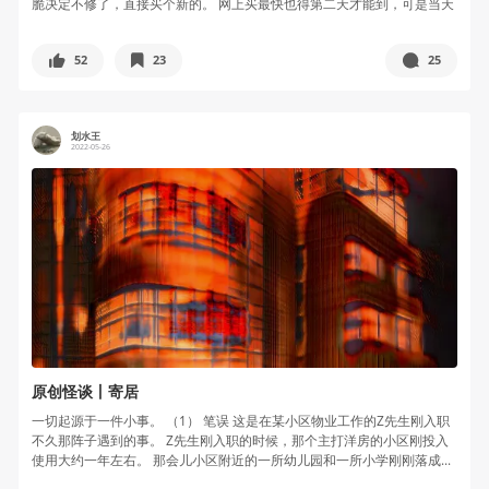
脆决定不修了，直接买个新的。 网上买最快也得第二天才能到，可是当天
的...
52
23
25
划水王
2022-05-26
原创怪谈丨寄居
一切起源于一件小事。 （1） 笔误 这是在某小区物业工作的Z先生刚入职
不久那阵子遇到的事。 Z先生刚入职的时候，那个主打洋房的小区刚投入
使用大约一年左右。 那会儿小区附近的一所幼儿园和一所小学刚刚落成...