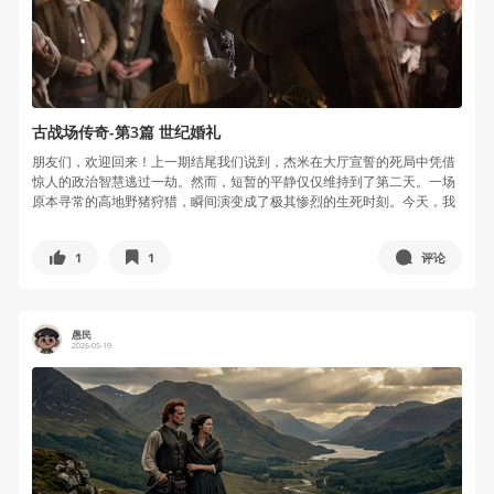
古战场传奇-第3篇 世纪婚礼
朋友们，欢迎回来！上一期结尾我们说到，杰米在大厅宣誓的死局中凭借
惊人的政治智慧逃过一劫。然而，短暂的平静仅仅维持到了第二天。一场
原本寻常的高地野猪狩猎，瞬间演变成了极其惨烈的生死时刻。今天，我
们就跟着...
1
1
评论
愚民
2026-05-19