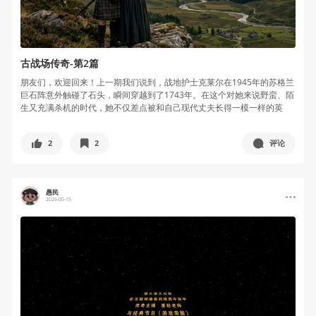
古战场传奇-第2篇
朋友们，欢迎回来！上一期我们说到，战地护士克莱尔在1945年的苏格兰
巨石阵意外触碰了石头，瞬间穿越到了1743年。在这个对她来说野蛮、陌
生又充满杀机的时代，她不仅差点被和自己现代丈夫长得一模一样的英
国...
2
2
评论
愚民
2026-05-15