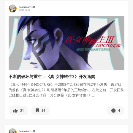
Narukami珺
2021-10-25
不断的破坏与重生：《真·女神转生3》开发逸闻
《真·女神转生3-NOCTURE》于2003年2月30日在PS2平台发售，该游戏
为前作《真·女神转生2》时隔将近9年后的正统续作。在此之前，开发团队
已经推出过8款分支作品，其分别是《真·女神转生if》...
31
54
4
Narukami珺