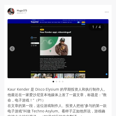
Hugo373
2025-01-17
1
/
4
1
2
3
4
Kaur Kender 是 Disco Elysium 的早期投资人和执行制作人。
他最近在一家爱沙尼亚本地媒体上发了一篇文章，标题是：“救
命，电子游戏！”（P1）
在文章的第一段，这位游戏制作人、投资人把他“参与的第一款
电子游戏”叫做 Techno Asylum。看样子正如他所说，游戏确