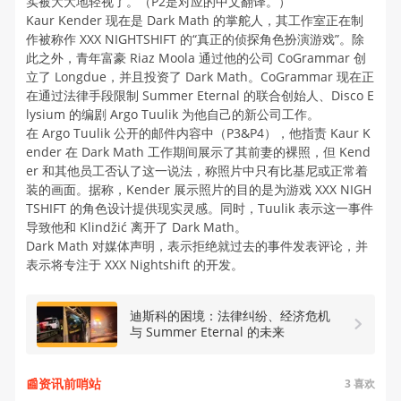
实被大大地轻视了。（P2是对应的中文翻译。）
Kaur Kender 现在是 Dark Math 的掌舵人，其工作室正在制
作被称作 XXX NIGHTSHIFT 的“真正的侦探角色扮演游戏”。除
此之外，青年富豪 Riaz Moola 通过他的公司 CoGrammar 创
立了 Longdue，并且投资了 Dark Math。CoGrammar 现在正
在通过法律手段限制 Summer Eternal 的联合创始人、Disco E
lysium 的编剧 Argo Tuulik 为他自己的新公司工作。
在 Argo Tuulik 公开的邮件内容中（P3&P4），他指责 Kaur K
ender 在 Dark Math 工作期间展示了其前妻的裸照，但 Kend
er 和其他员工否认了这一说法，称照片中只有比基尼或正常着
装的画面。据称，Kender 展示照片的目的是为游戏 XXX NIGH
TSHIFT 的角色设计提供现实灵感。同时，Tuulik 表示这一事件
导致他和 Klindžić 离开了 Dark Math。
Dark Math 对媒体声明，表示拒绝就过去的事件发表评论，并
表示将专注于 XXX Nightshift 的开发。
迪斯科的困境：法律纠纷、经济危机
与 Summer Eternal 的未来
📰资讯前哨站
3
喜欢