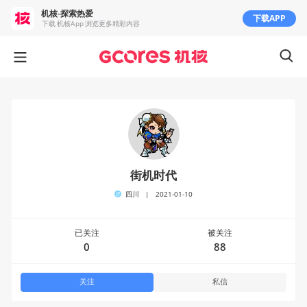
机核-探索热爱
下载APP
下载 机核App 浏览更多精彩内容
街机时代
四川
|
2021-01-10
已关注
被关注
0
88
关注
私信