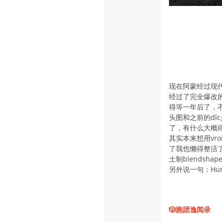
现在阿蒙经过现代化
经过了完全爆改的
得等一年后了，
头图和之前的d
了，有什么大概
其实本来想用vr
了我也懒得整活了
土制blendsha
另外说一句：Hum
🎲跑团逸闻录