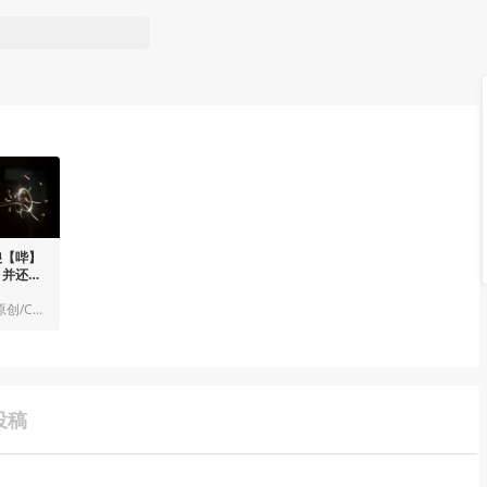
傻【哔】
，并还原
美术与设计/个人原创/CG艺术
投稿