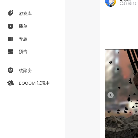
2021-03-12
游戏库
播单
专题
预告
核聚变
BOOOM 试玩中