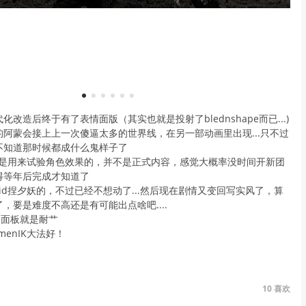
1
2
3
4
5
6
改造后终于有了表情面版（其实也就是投射了blednshape而已...)
阿蒙会接上上一次傻逼太多的世界线，在另一部动画里出现...只不过
不知道那时候都成什么鬼样子了
lc是用来试验角色效果的，并不是正式内容，感觉大概率没时间开新团
得等年后完成才知道了
oid捏夕妖的，不过已经不想动了...然后现在剧情又变回写实风了，算
，要是难度不高还是有可能出点啥吧....
pe面板就是耐艹
enIK大法好！
10
喜欢