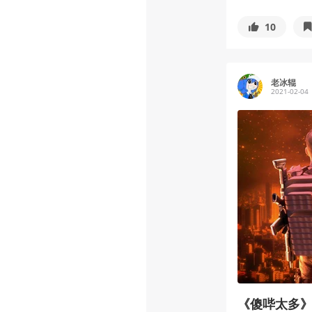
10
老冰辊
2021-02-04
《傻哔太多