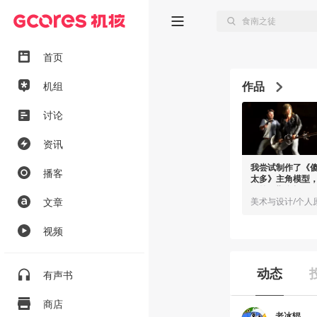
首页
作品
机组
讨论
资讯
我尝试制作了《
播客
太多》主角模型
了第三期名场面
文章
视频
动态
有声书
商店
老冰辊