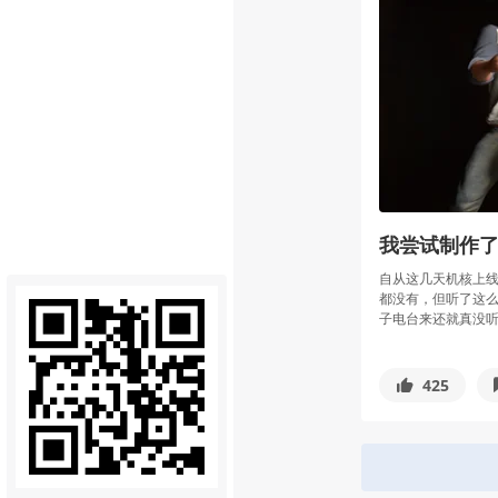
我尝试制作
自从这几天机核上
都没有，但听了这
子电台来还就真没听过
425