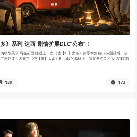
多》系列“达西”剧情扩展DLC“公布”！
为模型展示 写在前面 经过上一次《傻【哔】太多》第零章角色Beta测试后，获
广泛好评！因此在《傻【哔】太多》Beta版的基础上，追加角色DLC“达西”和“猫
139
173