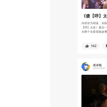
《傻【哔】太
内容皆为胡逼，实际
【哔】太多》最后一
含两个全新冒险故事.
162
老冰辊
2020-09-07