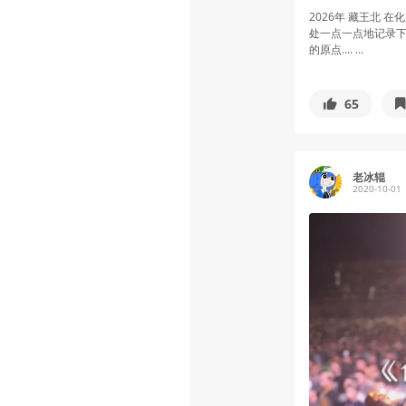
2026年 藏王北
处一点一点地记录
的原点.... ...
65
老冰辊
2020-10-01