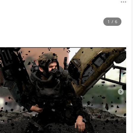
1
/
6