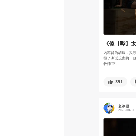
《傻【哔】太
内容皆为胡逼，实际
得了测试玩家的一致
牧师”正...
391
老冰辊
2020-08-31