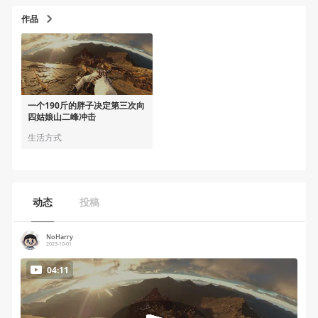
作品
一个190斤的胖子决定第三次向
四姑娘山二峰冲击
生活方式
动态
投稿
NoHarry
2023-10-01
04:11