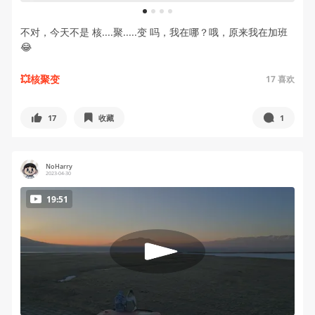
1
2
3
4
不对，今天不是 核....聚.....变 吗，我在哪？哦，原来我在加班
😂
💥核聚变
17
喜欢
17
收藏
1
NoHarry
2023-04-30
19:51