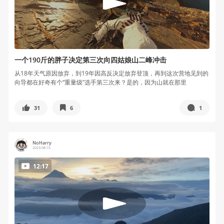
一个190斤的胖子决定第三次向四姑娘山二峰冲击
从18年天气原因放弃，到19年因高反决定放弃登顶，再到这次营地见到的
向导都在好奇有个“重量级”选手第三次来？是的，因为山就在那里
31
6
1
NoHarry
2023-08-15
12:17