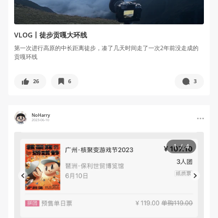
VLOG丨徒步贡嘎大环线
第一次进行高原的中长距离徒步，凑了几天时间走了一次2年前没走成的
贡嘎环线
26
6
3
NoHarry
2023-06-10
1
/
4