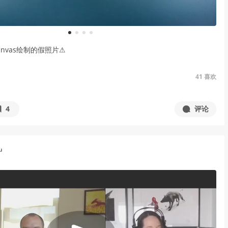
1
2
3
4
Canvas绘制的假照片⚠
41
喜欢
4
评论
u