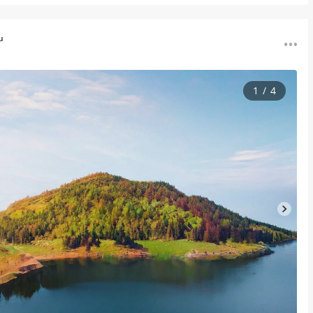
u
1
/
4