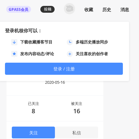
收藏
历史
消息
GPASS会员
登录机核你可以：
下载收藏播客节目
多端历史播放同步
发布内容动态/评论
关注喜欢的创作者
登录 / 注册
Mosuuuuu
2020-05-16
已关注
被关注
8
16
关注
私信