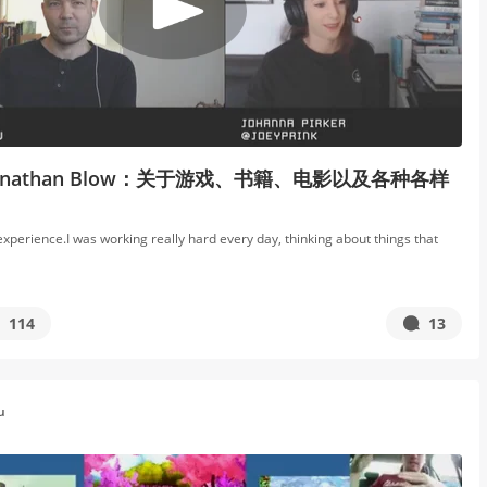
nathan Blow：关于游戏、书籍、电影以及各种各样
experience.I was working really hard every day, thinking about things that
114
13
u