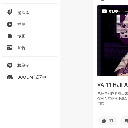
01:09
游戏库
播单
专题
预告
核聚变
BOOOM 试玩中
VA-11 Hal
从标题可以看得出来
你可以在这里下载到
用它，...
41