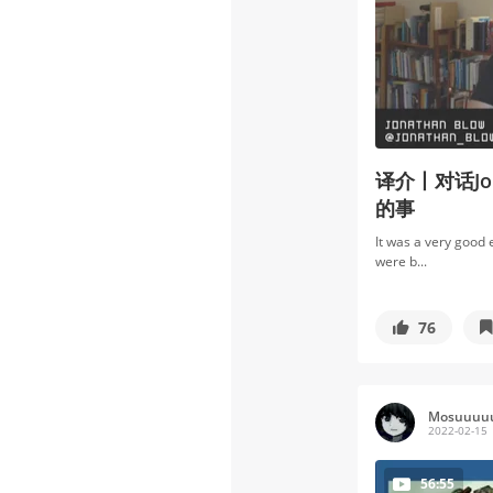
译介丨对话Jo
的事
It was a very good 
were b...
76
Mosuuuu
2022-02-15
56:55