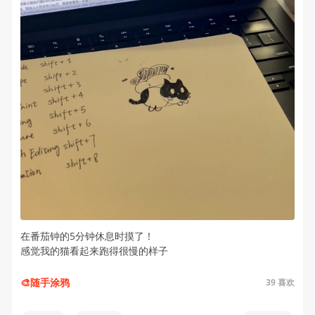
在番茄钟的5分钟休息时摸了！
感觉我的猫看起来跑得很慢的样子
🎨随手涂鸦
39
喜欢