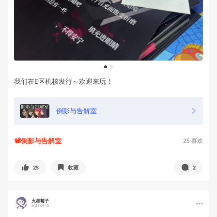
1
2
我们在E区机核发行～欢迎来玩！
倒影与告解室
📽倒影与告解室
25
喜欢
25
收藏
2
火星莓子
2024-09-10