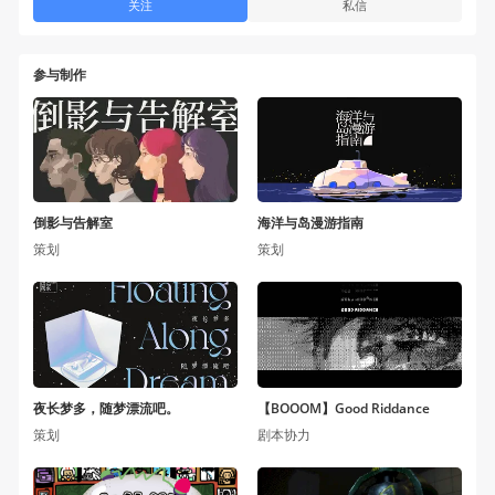
关注
私信
参与制作
倒影与告解室
海洋与岛漫游指南
策划
策划
夜长梦多，随梦漂流吧。
【BOOOM】Good Riddance
策划
剧本协力