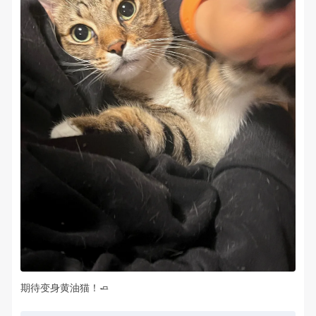
期待变身黄油猫！🧈