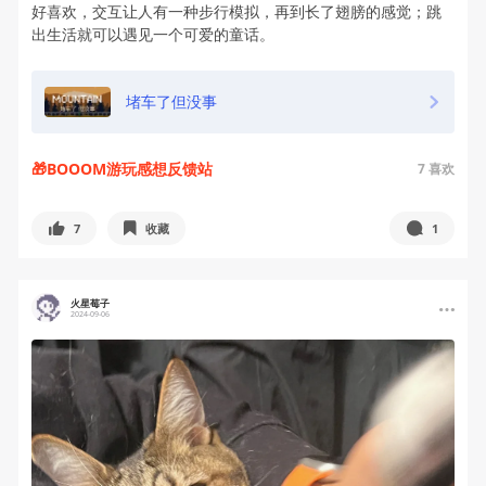
好喜欢，交互让人有一种步行模拟，再到长了翅膀的感觉；跳
出生活就可以遇见一个可爱的童话。
堵车了但没事
🎁BOOOM游玩感想反馈站
7
喜欢
7
收藏
1
火星莓子
2024-09-06