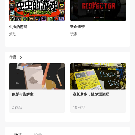
虫虫的游戏
致命纽带
策划
玩家
作品
倒影与告解室
夜长梦多，随梦漂流吧
2 作品
10 作品