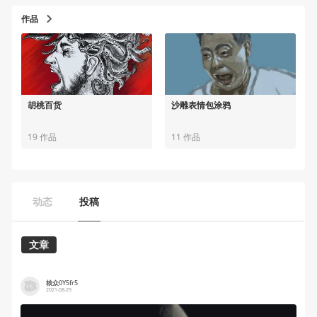
作品
胡桃百货
沙雕表情包涂鸦
19 作品
11 作品
动态
投稿
文章
核众0Y5fr5
2021-08-29