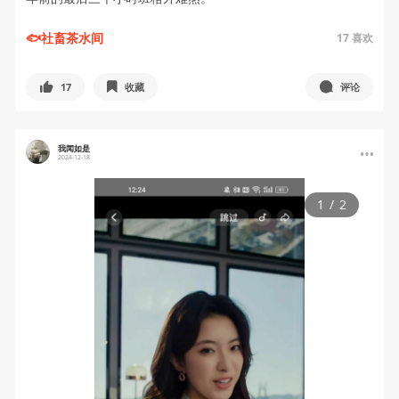
🐟社畜茶水间
17
喜欢
17
收藏
评论
我闻如是
2024-12-18
1
/
2