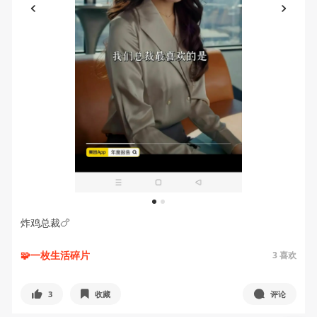
1
2
炸鸡总裁🍗
🧩一枚生活碎片
3
喜欢
3
收藏
评论