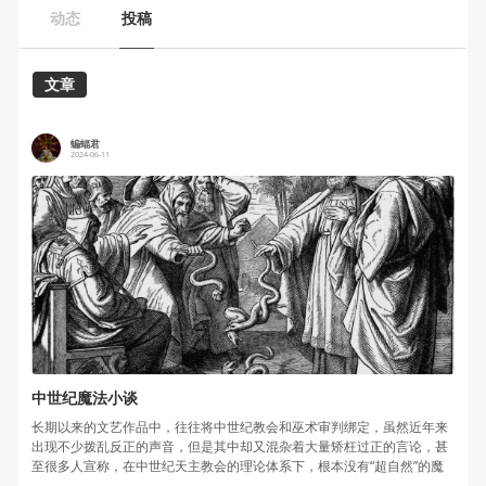
动态
投稿
文章
蝙蝠君
2024-06-11
中世纪魔法小谈
长期以来的文艺作品中，往往将中世纪教会和巫术审判绑定，虽然近年来
出现不少拨乱反正的声音，但是其中却又混杂着大量矫枉过正的言论，甚
至很多人宣称，在中世纪天主教会的理论体系下，根本没有“超自然”的魔
法。这...