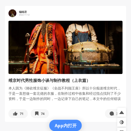
蝙蝠君
2022-11-12
维京时代男性服饰小谈与制作教程（上衣篇）
本人因为《骑砍维京征服》《全战不列颠王座》所以十分痴迷维京时代，
于是一直想做一套北佬的衣服，在制作过程中收集和经过指点找到了不少
资料，于是一边制作的同时，一边记录下自己的笔记，本文中的任何错误
都欢迎指...
71
74
3
App内打开