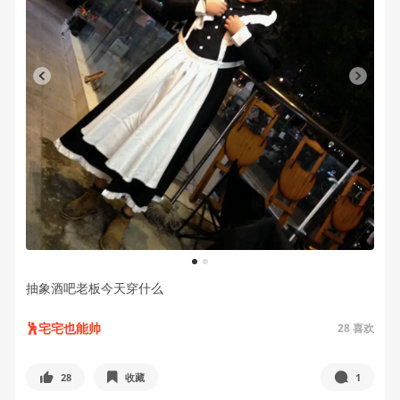
1
2
抽象酒吧老板今天穿什么
🕺宅宅也能帅
28
喜欢
28
收藏
1