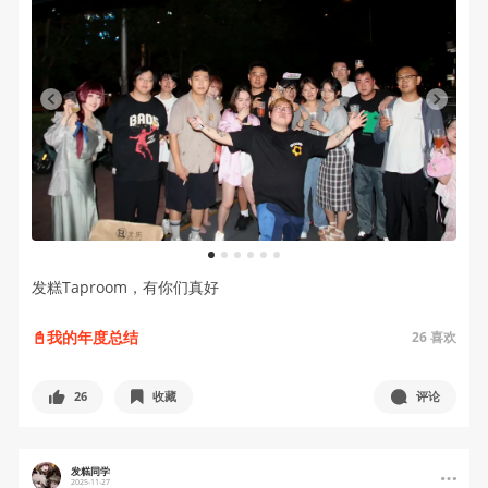
1
2
3
4
5
6
发糕Taproom，有你们真好
📓我的年度总结
26
喜欢
26
收藏
评论
发糕同学
2025-11-27