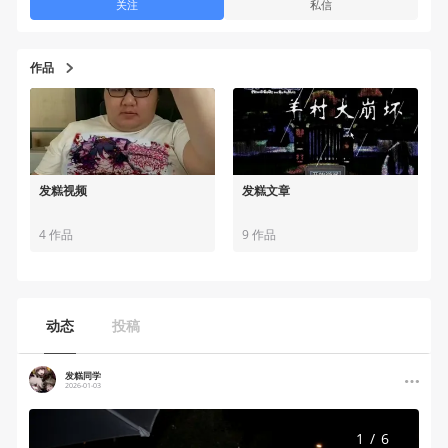
关注
私信
作品
发糕视频
发糕文章
4 作品
9 作品
动态
投稿
发糕同学
2026-01-03
1
/
6