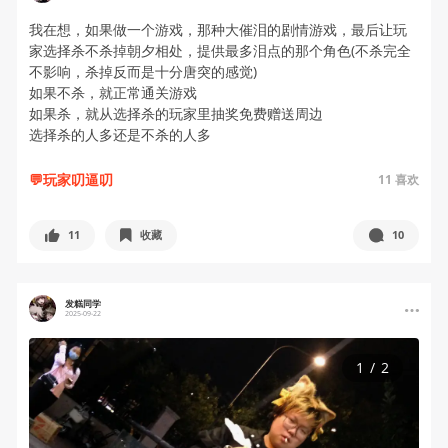
我在想，如果做一个游戏，那种大催泪的剧情游戏，最后让玩
家选择杀不杀掉朝夕相处，提供最多泪点的那个角色(不杀完全
不影响，杀掉反而是十分唐突的感觉)
如果不杀，就正常通关游戏
如果杀，就从选择杀的玩家里抽奖免费赠送周边
选择杀的人多还是不杀的人多
💬玩家叨逼叨
11
喜欢
11
收藏
10
发糕同学
2025-09-22
1
/
2