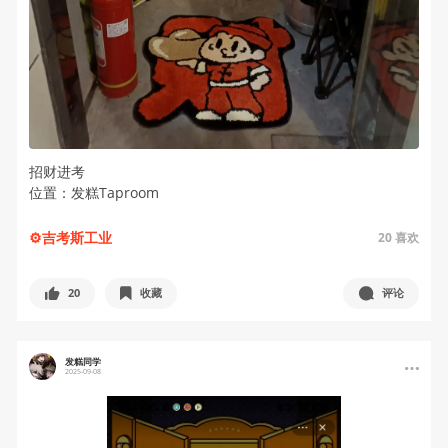
招财进考
位置：发糕Taproom
⚙吉考斯工业
20
喜欢
20
收藏
评论
发糕同学
2025-09-08