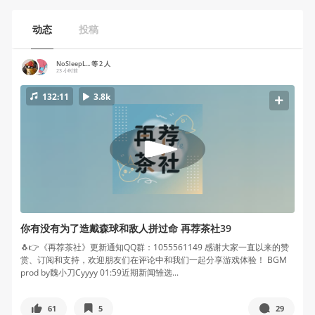
动态
投稿
NoSleepL... 等 2 人
23 小时前
132:11
3.8k
你有没有为了造戴森球和敌人拼过命 再荐茶社39
🐧👉《再荐茶社》更新通知QQ群：1055561149 感谢大家一直以来的赞
赏、订阅和支持，欢迎朋友们在评论中和我们一起分享游戏体验！ BGM
prod by魏小刀Cyyyy 01:59近期新闻雏选...
61
5
29