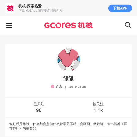
机核-探索热爱
下载APP
下载 机核App 浏览更多精彩内容
雏雏
广东
|
2019-03-28
已关注
被关注
96
1.1k
你好我是雏雏，什么都会点但什么都学艺不精。会画画、做裁缝、有一档叫《再
荐茶社》的播客😊