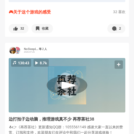
🎮关于这个游戏的感受
32
喜欢
32
收藏
2
NoSleepL... 等 2 人
2026-07-26
130:43
8.7k
边打拍子边动脑，推理游戏真不少 再荐茶社38
🐧👉《再荐茶社》更新通知QQ群：1055561149 感谢大家一直以来的赞
赏、订阅和支持，欢迎朋友们在评论中和我们一起分享游戏体验！