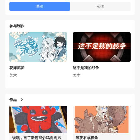
关注
私信
参与制作
花海流梦
这不是我的战争
美术
美术
作品
诶嘿，画了新游戏炒鸡肉肉男
黑夜君临摸鱼