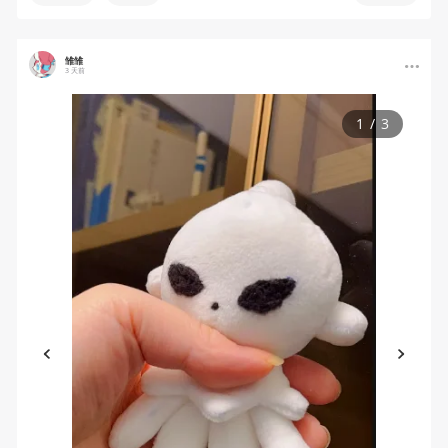
雏雏
3 天前
1
/
3