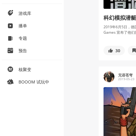
游戏库
科幻模拟潜艇游
播单
2019年6月5日，德国汉
Games 宣布了他
专题
30
预告
核聚变
无语苍穹
2019-05-23
BOOOM 试玩中