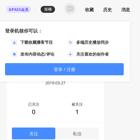
收藏
历史
消息
GPASS会员
登录机核你可以：
下载收藏播客节目
多端历史播放同步
发布内容动态/评论
关注喜欢的创作者
登录 / 注册
无语苍穹
2019-03-27
已关注
被关注
0
1
关注
私信