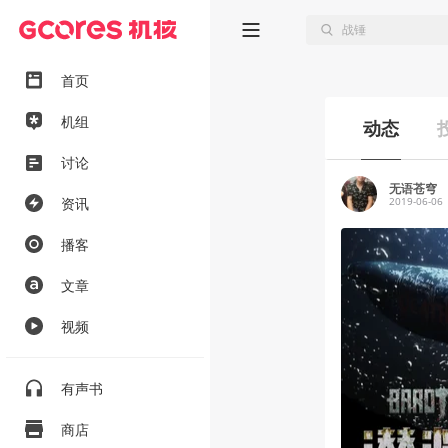
首页
机组
动态
讨论
无语苍穹
资讯
2019-06-06
播客
文章
视频
有声书
商店