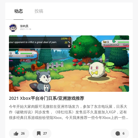
动态
投稿
张钧昊
2021-11-14
2021 Xbox平台冷门日系/亚洲游戏推荐
今年开始大家肉眼可见微软在亚洲市场发力，参加了东京电玩展，日系大
作《破晓传说》同步发售，《绯红结系》发售后不久直接加入XGP，还有
很多经典日系游戏纷纷登陆Xbox。今天我来推荐一些今年Xbox上的一些...
26
27
6