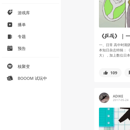
游戏库
播单
《乒乓》 |
专题
一、日常 高中时期
预告
本知日杂志特辑：
大），加上数位日本漫
核聚变
109
BOOOM 试玩中
ADIKE
2017-05-24