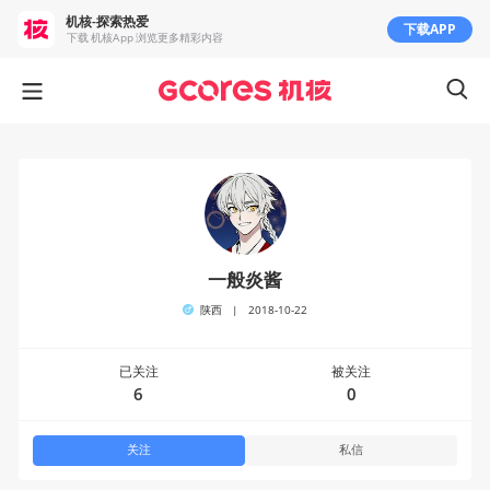
机核-探索热爱
下载APP
下载 机核App 浏览更多精彩内容
一般炎酱
陕西
|
2018-10-22
已关注
被关注
6
0
关注
私信