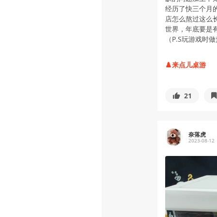
经历了快三个月
店怎么熬过这么
世界，年底要是
（P.S玩游戏时
♟️来点儿桌游
21
奈落虎
2023-08-12