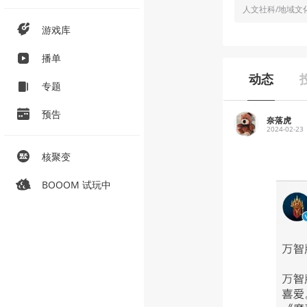
人文社科/地域文
游戏库
播单
动态
专题
预告
奈落虎
2024-02-23
核聚变
BOOOM 试玩中