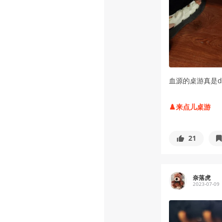
血源的桌游真是d
♟️来点儿桌游
21
奈落虎
2023-07-09