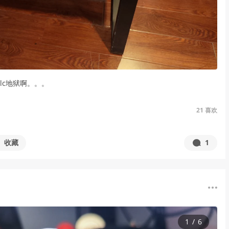
lc地狱啊。。。
21
喜欢
收藏
1
1
/
6