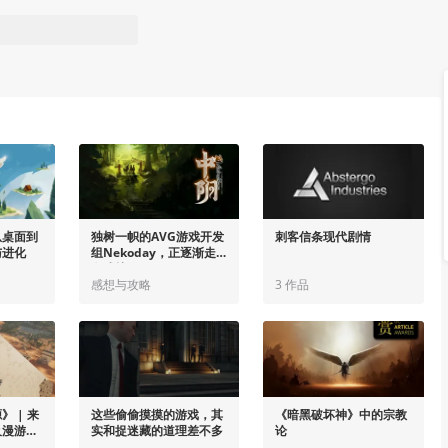
从桌面到
独树一帜的AVG游戏开发
刺客信条现代剧情
与进化
组Nekoday，正逐渐走
向成熟
感想与攻略
3 作品
 | 来
这些偷偷摸摸的游戏，其
《暗黑破坏神》中的宗教
及漫游指
实和捉迷藏的道理差不多
论