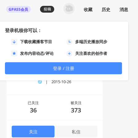
收藏
历史
消息
GPASS会员
登录机核你可以：
下载收藏播客节目
多端历史播放同步
发布内容动态/评论
关注喜欢的创作者
登录 / 注册
奈落虎
|
2015-10-26
已关注
被关注
36
373
关注
私信