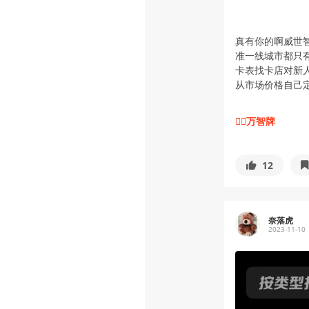
真有你的啊威世
准一线城市都只
卡表找卡店对新
从市场价格自己
🧙‍♀️万智牌
12
奈落虎
2023-11-10