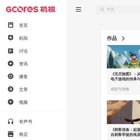
首页
作品
机组
讨论
资讯
《无尽旅图》：
播客
电子游戏的传承
文章
感想与攻略
视频
有声书
《刺客信条：起源》
商店
自刺客学徒的埃
南