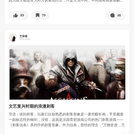
因为双方都是在为对方执着地付出，只是方法不同。中间虽有很多误解...
89
79
48
芝麻酱
2015-10-25
文艺复兴时期的浪漫刺客
导语：谈到刺客，玩家们比较熟悉的刺客形象是一袭兜帽长袍，手里藏着
一副标志性的袖剑，没错，这就是法国育碧游戏公司的热门刺客游戏——
《刺客信条》系列中的刺客形象。作为信条，曾经的理念，“万物皆虚，万
事皆允...