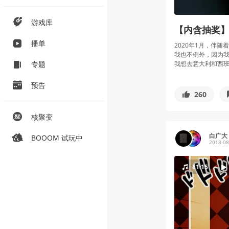
游戏库
【内含抽奖
播单
2020年1月，伴
我也不例外，因为
专题
我想去意大利和西班牙
预告
260
核聚变
白广大 
BOOOM 试玩中
2018-08
81:15