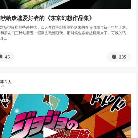
】献给废墟爱好者的《东京幻想作品集》
随着对新型疫病的些许担忧，众人各自筹划着即将到来的春节假期与新一年的计划。
我和朋友们正计划着五一假期去欧洲游玩。那时候也该看起机票来了。可以的话，
...
45
235
等 3 人
-21
43.9k