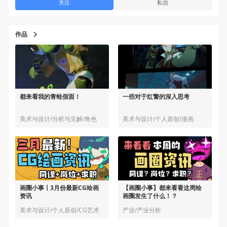
关注
私信
作品
都来看我的青蛙假面！
一些对于红警的深入思考
美术与设计/分析与见解/角色
美术与设计/个人原创/漫画
画圈小事丨3月份最新CG绘画
【画圈小事】都来看看这周绘
资讯
画圈发生了什么！？
美术与设计/个人原创/CG艺术
产业/产业分析