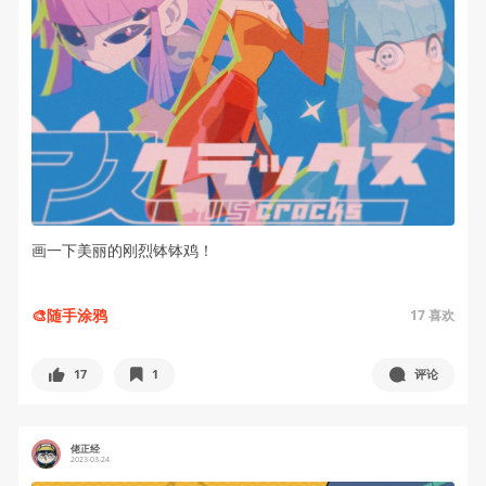
画一下美丽的刚烈钵钵鸡！
🎨随手涂鸦
17
喜欢
17
1
评论
佬正经
2023-03-24