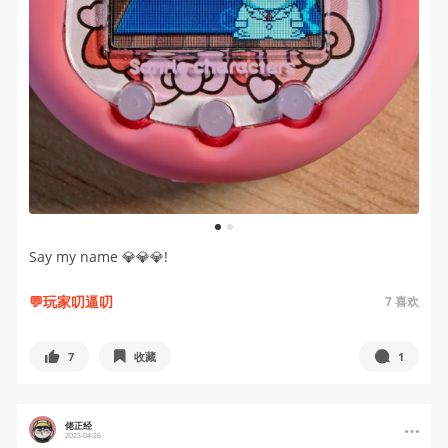
1
2
Say my name 💎💎💎!
💬玩家叨逼叨
7
喜欢
7
收藏
1
佬正经
2025-04-26