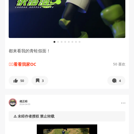
1
2
3
4
5
6
7
8
都来看我的青蛙假面！
🧚‍♀️看看我家OC
50
喜欢
50
3
4
佬正经
2024-04-03
⚠️ 未经作者授权 禁止转载