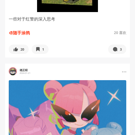
一些对于红警的深入思考
🎨随手涂鸦
20
喜欢
20
1
3
佬正经
2024-01-21