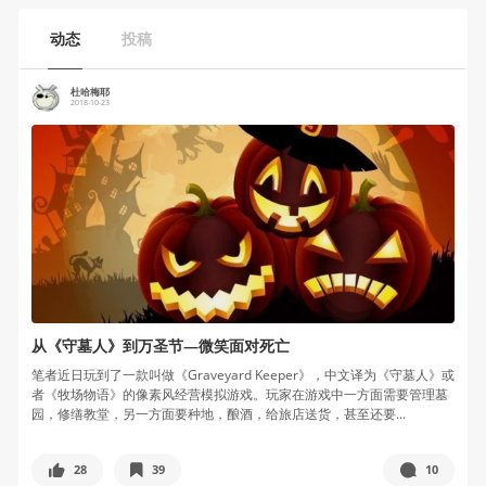
动态
投稿
杜哈梅耶
2018-10-23
从《守墓人》到万圣节—微笑面对死亡
笔者近日玩到了一款叫做《Graveyard Keeper》，中文译为《守墓人》或
者《牧场物语》的像素风经营模拟游戏。玩家在游戏中一方面需要管理墓
园，修缮教堂，另一方面要种地，酿酒，给旅店送货，甚至还要...
28
39
10