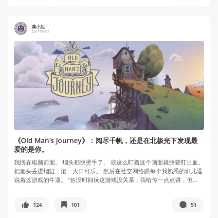
凛小姐
2017-06-01
《Old Man's Journey》：阅尽千帆，还是在北极光下发现最
爱的是你。
我愣在电脑前面。 烟头都快烫手了。 就这么盯着这个画面就快要盯出血。
把烟头丢进烟缸，灌一大口可乐。 然后在社交网络跟每个我熟悉的班儿逼
说着这游戏的牛逼。 “你没时间玩这游戏没关系，我给你一点点讲，但...
124
101
51