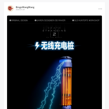
BingoWangWang
2026-07-29