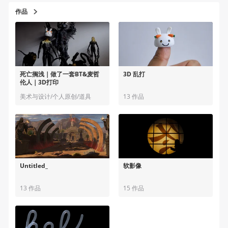
作品
死亡搁浅｜做了一套BT&麦哲
3D 乱打
伦人｜3D打印
美术与设计/个人原创/道具
13 作品
Untitled_
软影像
13 作品
15 作品