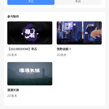
关注
私信
参与制作
【2023BOOOM】寻石
荒野侦探-1
2D美术
2D美术
漫漫长旅
2D美术