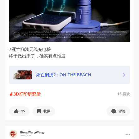
⚡️死亡搁浅无线充电桩
终于做出来了，确实有点难度
死亡搁浅2 : ON THE BEACH
🔬3D打印研究所
15
喜欢
15
收藏
评论
BingoWangWang
2026-07-28