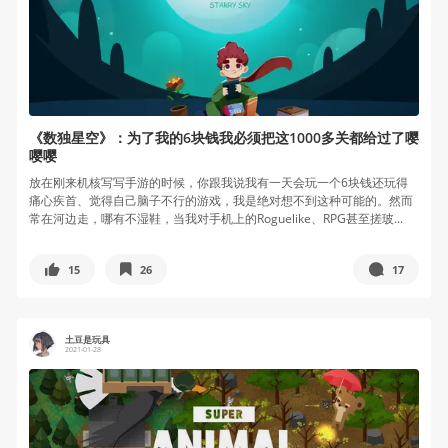
《数独星空》：为了我的6块钱我必须把这1000多关都给过了嘤
嘤嘤
放在刚来机核写写手游的时候，你跟我说我有一天会玩一个6块钱还玩得
痛心疾首、觉得自己脑子不行的游戏，我是绝对想不到这种可能的。然而
常在河边走，哪有不湿鞋，当我对手机上的Roguelike、RPG甚至搓玻...
15
26
17
土豆是玩具
2021-01-28