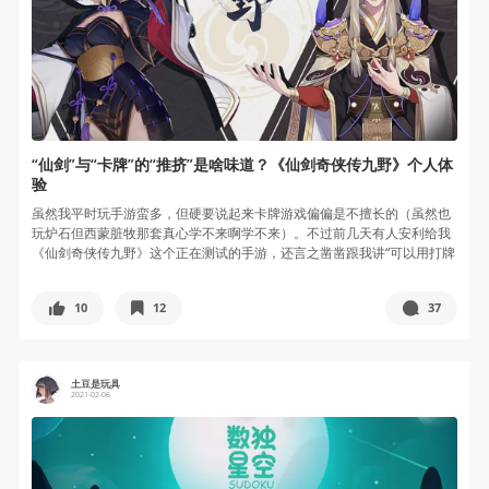
“仙剑”与“卡牌”的“推挤”是啥味道？《仙剑奇侠传九野》个人体
验
虽然我平时玩手游蛮多，但硬要说起来卡牌游戏偏偏是不擅长的（虽然也
玩炉石但西蒙脏牧那套真心学不来啊学不来）。不过前几天有人安利给我
《仙剑奇侠传九野》这个正在测试的手游，还言之凿凿跟我讲“可以用打牌
的方式...
10
12
37
土豆是玩具
2021-02-06