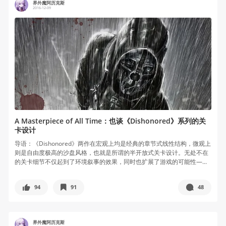
界外魔阿历克斯
2016-12-09
A Masterpiece of All Time：也谈《Dishonored》系列的关
卡设计
导语：《Dishonored》两作在宏观上均是经典的章节式线性结构，微观上
则是自由度极高的沙盘风格，也就是所谓的半开放式关卡设计。无处不在
的关卡细节不仅起到了环境叙事的效果，同时也扩展了游戏的可能性—...
94
91
48
界外魔阿历克斯