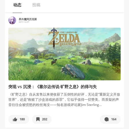
动态
投稿
界外魔阿历克斯
2017-12-07
突现 vs 沉浸：《塞尔达传说·旷野之息》的得与失
《旷野之息》自从发售以来便收获了压倒性的好评，无论是“重新定义开放
世界”，还是“救赎了沙盒游戏的原罪”，它似乎值得一切赞美。而质疑的声
音往往会被愤怒的粉丝淹没——知名游戏评论家Jim Sterling...
180
202
164