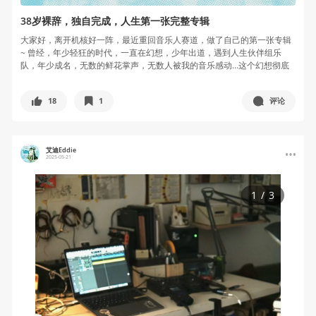
38岁裸辞，独自完成，人生第一张完整专辑
大家好，离开机核好一阵，最近重回音乐人赛道，做了自己的第一张专辑
~ 曾经，年少轻狂的时代，一直在幻想，少年出道，遇到人生伙伴组乐
队，年少成名，无数的鲜花掌声，无数人被我的音乐感动…这个幻想彻底
破灭了（...
18
1
评论
艾迪Eddie
2025-05-21
1
/
3