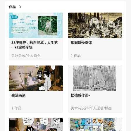
作品
38岁裸辞，独自完成，人生第
烟囱镇怪奇谭
一张完整专辑
音乐音效/个人原创
1 作品
生活杂谈
松弛感作画~
1 作品
美术与设计/个人原创/插画