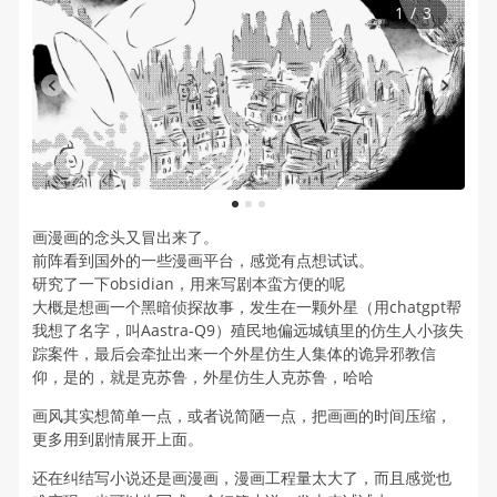
1
/
3
1
2
3
画漫画的念头又冒出来了。
前阵看到国外的一些漫画平台，感觉有点想试试。
研究了一下obsidian，用来写剧本蛮方便的呢
大概是想画一个黑暗侦探故事，发生在一颗外星（用chatgpt帮
我想了名字，叫Aastra-Q9）殖民地偏远城镇里的仿生人小孩失
踪案件，最后会牵扯出来一个外星仿生人集体的诡异邪教信
仰，是的，就是克苏鲁，外星仿生人克苏鲁，哈哈
画风其实想简单一点，或者说简陋一点，把画画的时间压缩，
更多用到剧情展开上面。
还在纠结写小说还是画漫画，漫画工程量太大了，而且感觉也