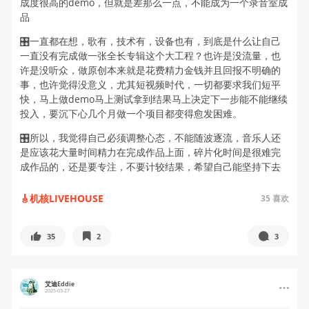
成度很高的demo，但就是差那么一点，不能成为一个录音室成
品
🎛️一直都在想，歌有，技术有，设备也有，到底是什么让自己
一直没有完成做一张全长专辑这个大工程？也许是没流量，也
许是没听众，做原创本来就是花费精力金钱并且回报不明确的
事，也许觉得没意义，尤其短视频时代，一切都要求我们短平
快，马上做demo马上测试拿到结果马上决定下一步能不能继续
投入，要沉下心几个月做一个项目都变得愈发困难。
🎛️所以，我觉得自己必须调整心态，不能随波逐流，音乐人还
是应该花大量时间精力在完成作品上面，碎片化时间是很难完
成作品的，还是要专注，不要计较结果，希望自己能坚持下去
🎸机核LIVEHOUSE
35
喜欢
35
2
3
艾迪Eddie
2025-03-27