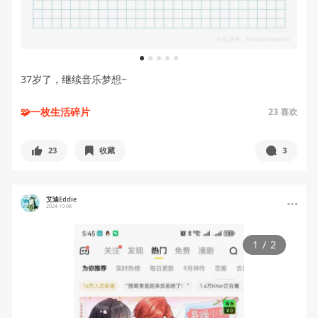
1
2
3
4
5
37岁了，继续音乐梦想~
🧩一枚生活碎片
23
喜欢
23
收藏
3
艾迪Eddie
2024-10-08
1
/
2