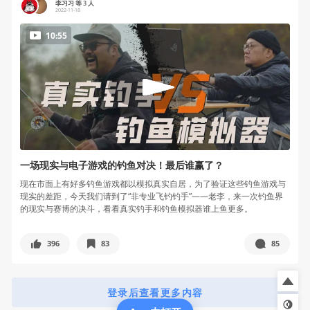
李习习 等 3 人
2022-11-18
10:55
一场现实与电子游戏的钓鱼对决！最后谁赢了？
现在市面上有好多钓鱼游戏都以模拟真实自居，为了验证这些钓鱼游戏与
现实的差距，今天我们请到了“非专业飞钓钓手”——老李，来一次钓鱼界
的现实与赛博的决斗，看看真实钓手和钓鱼模拟器谁上鱼更多。
396
83
85
登录后查看更多内容