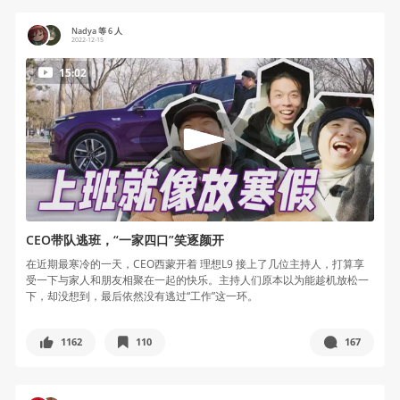
Nadya 等 6 人
2022-12-15
15:02
CEO带队逃班，“一家四口”笑逐颜开
在近期最寒冷的一天，CEO西蒙开着 理想L9 接上了几位主持人，打算享
受一下与家人和朋友相聚在一起的快乐。主持人们原本以为能趁机放松一
下，却没想到，最后依然没有逃过“工作”这一环。
1162
110
167