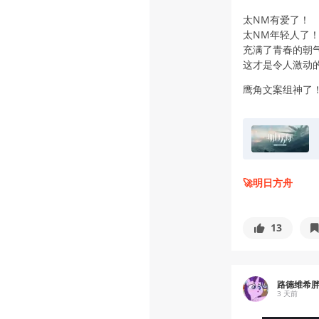
太NM有爱了！
太NM年轻人了
充满了青春的朝
这才是令人激动
鹰角文案组神了
🚀明日方舟
13
路德维希
3 天前