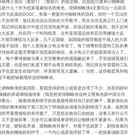
班纳博士变回《复联1》《复联2》的状态啊。比如惩罚者和小蜘蛛能
底是什么？作为也算漫威知名的角色，突降蜘蛛侠4主要坑位一点前言
如作为反派的DODC，有着一整套对付蜘蛛侠的流程，却对一个无法控
士不加管理，放任其自说自话的在大学教书，而且当浩克真正打上门来
，我记得以前影片中提过浩克怕超声波，应该还挺好准备的。我不反对
为大反派，但在同一个时间线里，去年是美国总统和瓦伦蒂娜做大反
DC大领导继续当大反派，几个正国级、副国级的领导都是不做人的大坏
都毫不知情，我个人觉得多少有点夸张了。有了猎鹰和雷霆特工队的事
对待政府还毫无警惕不假思索的相信，多少有点不把超级英雄当人了。
讲，每个事情都被当事人完完整整的彻底隐蔽起来了，尽管超级英雄们
战灭霸，但是他们私底下都不会再互相联系的。我记得去年雷霆特工队
似乎也是发生在纽约的，毕竟斯塔克大厦嘛。）当然，这些都是系列电
，肯定不能把锅都甩给这部蜘蛛侠。
兰弟蜘蛛侠的第四部，那我觉得剧情上就算是合理了不少。涉及到跟M
对梅姨的承诺继续做侠客（我忽然觉得蜘蛛侠这种义警角色跟中国古代
种重合），随着情感和情节的发展最终面对自己的烂摊子，重新强化自
剧情的整体相较于第三部为了明场面必须缝合的剧情强了太多。虽然我
情把琴葛蕾描绘的有些蠢了。只是想去救自己的姐姐，这事儿有什么可
，又不是做坏事，完全可以邀请或者讲明后让蜘蛛侠不要参与，结果为
是不说，硬制造矛盾，跟蜘蛛侠对着干。对着干也就算了，剧情发展到
坞经典的嘴炮胜利环节，一个内心场景就俘获了琴，一把就鼻涕眼泪齐