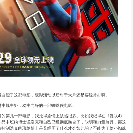
我白嫖了这部电影，观影活动以后对于大片还是要经常办啊。
是中规中矩，稳中向好的一部蜘蛛侠电影。
宙的第几十部电影，我觉得剧情上缺陷很多。比如我记得在《复联4》
作品中班纳博士说浩克和自己已经彻底融合了，聪明和力量兼具，那这
法控制浩克的班纳博士是又经历了什么才会如此的？不能为了给小蜘蛛