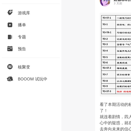
3 天前
游戏库
播单
专题
预告
核聚变
BOOOM 试玩中
看了本期活动的标
了！
就连着剧情，四
心中的疑惑，就
去奔向未来的信