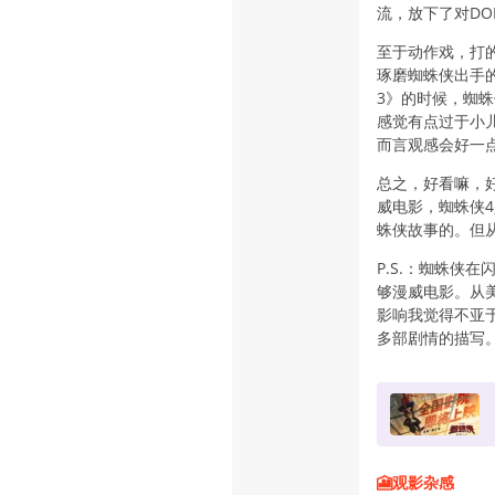
流，放下了对D
至于动作戏，打
琢磨蜘蛛侠出手
3》的时候，蜘
感觉有点过于小
而言观感会好一
总之，好看嘛，
威电影，蜘蛛侠
蛛侠故事的。但
P.S.：蜘蛛侠
够漫威电影。从
影响我觉得不亚
多部剧情的描写
🎦观影杂感