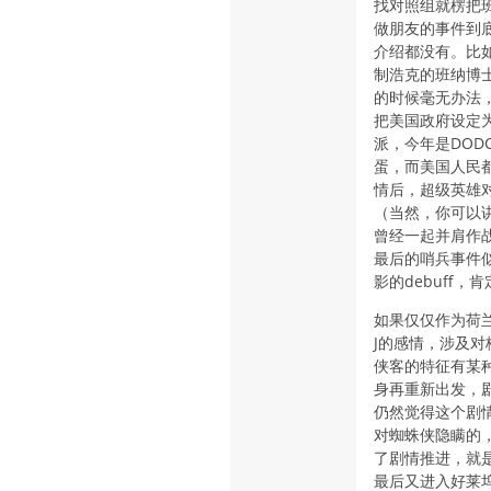
找对照组就楞把
做朋友的事件到
介绍都没有。比
制浩克的班纳博
的时候毫无办法
把美国政府设定
派，今年是DO
蛋，而美国人民
情后，超级英雄
（当然，你可以
曾经一起并肩作
最后的哨兵事件
影的debuff
如果仅仅作为荷
J的感情，涉及
侠客的特征有某
身再重新出发，
仍然觉得这个剧
对蜘蛛侠隐瞒的
了剧情推进，就
最后又进入好莱