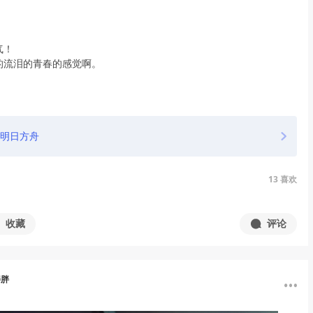
！
气！
的流泪的青春的感觉啊。
！
明日方舟
13
喜欢
收藏
评论
胖胖