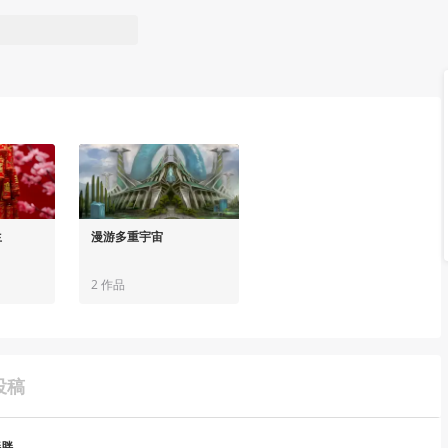
生
漫游多重宇宙
2 作品
投稿
胖胖