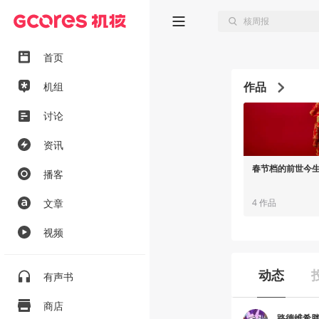
首页
作品
机组
讨论
资讯
春节档的前世今
播客
文章
4 作品
视频
动态
有声书
商店
路德维希