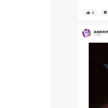
6
路德维希
3 天前