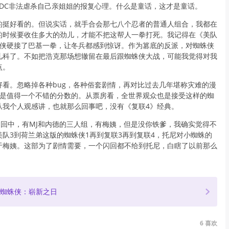
ODC非法虐杀自己亲姐姐的报复心理。什么是童话，这才是童话。
的挺好看的。但说实话，就手合会那七八个忍者的普通人组合，我都在
的时候要收住多大的劲儿，才能不把这帮人一拳打死。我记得在《美队
蛛侠硬接了巴基一拳，让冬兵都感到惊讶。作为篡底的反派，对蜘蛛侠
儿科了。不如把浩克那场想辙留在最后跟蜘蛛侠大战，可能我觉得对我
点。
好看。忽略掉各种bug，各种俗套剧情，再对比过去几年堪称灾难的漫
4是值得一个不错的分数的。从票房看，全世界观众也是接受这样的蜘
从我个人观感讲，也就那么回事吧，没有《复联4》经典。
在闪回中，有MJ和内德的三人组，有梅姨，但是没你铁爹，我确实觉得不
美队3到荷兰弟这版的蜘蛛侠1再到复联3再到复联4，托尼对小蜘蛛的
于梅姨。这部为了剧情需要，一个闪回都不给到托尼，白瞎了以前那么
。
蜘蛛侠：崭新之日
6
喜欢