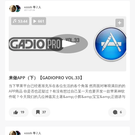
xzzzzb 等 2 人
2011-07-24
53:44
661
来做APP（下）【GADIOPRO VOL.33】
当下苹果平台已经逐渐充斥在各位生活的各个角落 然而面对琳琅满目的的
APP商品 你是否也迟疑过？有没有想过自己某一天也要开发一款苹果神软
件呢？今天我们的几位神嘉宾土著&amp;小辉&amp;宝宝&amp;正德讲与
各位从头到脚畅聊苹果软件 本期主要是讲的制作部分！
19
37
6
xzzzzb 等 2 人