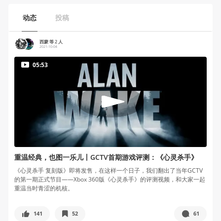
动态
投稿
西蒙 等 2 人
2021-10-04
05:53
重温经典，也图一乐儿丨GCTV首期游戏评测：《心灵杀手》
《心灵杀手 复刻版》即将发售，在这样一个日子，我们翻出了当年GCTV
的第一期正式节目——Xbox 360版《心灵杀手》的评测视频，和大家一起
重温当时青涩的机核。
141
52
61