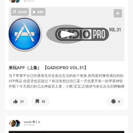
2011-07-17
33:05
685
来玩APP（上集） 【GADIOPRO VOL.31】
当下苹果平台已经逐渐充斥在各位生活的各个角落 然而面对琳琅满目的的
APP商品 你是否也迟疑过？有没有想过自己某一天也要开发一款苹果神软
件呢？今天我们的几位神嘉宾土著；小辉;宝宝;正德讲与各位从头到脚畅聊
苹果软件
21
35
6
xzzzzb 等 2 人
2011-06-24