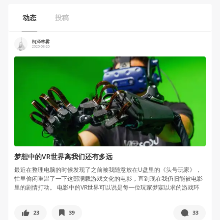
动态
投稿
柯泽林雾
2020-03-20
梦想中的VR世界离我们还有多远
最近在整理电脑的时候发现了之前被我随意放在U盘里的《头号玩家》，
忙里偷闲重温了一下这部满载游戏文化的电影，直到现在我仍旧能被电影
里的剧情打动。 电影中的VR世界可以说是每一位玩家梦寐以求的游戏环
境，真...
23
39
33