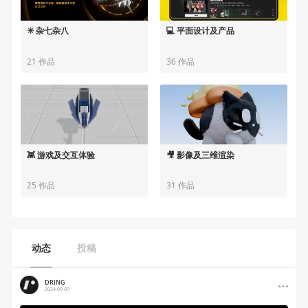
✳️ 杂七杂八
💻 平面设计及产品
21 作品
36 作品
👾 游戏及交互体验
🎥 影像及三维渲染
25 作品
31 作品
动态
投稿
DRING
2024-09-09