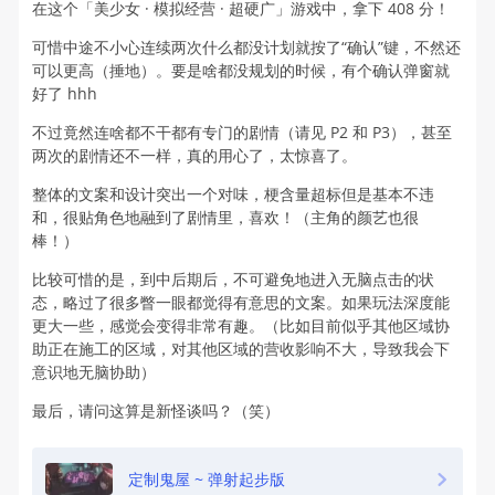
在这个「美少女 · 模拟经营 · 超硬广」游戏中，拿下 408 分！
可惜中途不小心连续两次什么都没计划就按了“确认”键，不然还
可以更高（捶地）。要是啥都没规划的时候，有个确认弹窗就
好了 hhh
不过竟然连啥都不干都有专门的剧情（请见 P2 和 P3），甚至
两次的剧情还不一样，真的用心了，太惊喜了。
整体的文案和设计突出一个对味，梗含量超标但是基本不违
和，很贴角色地融到了剧情里，喜欢！（主角的颜艺也很
棒！）
比较可惜的是，到中后期后，不可避免地进入无脑点击的状
态，略过了很多瞥一眼都觉得有意思的文案。如果玩法深度能
更大一些，感觉会变得非常有趣。（比如目前似乎其他区域协
助正在施工的区域，对其他区域的营收影响不大，导致我会下
意识地无脑协助）
最后，请问这算是新怪谈吗？（笑）
定制鬼屋 ~ 弹射起步版