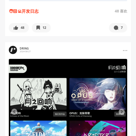
🧑🏻‍💻开发日志
48
喜欢
48
12
7
DRING
2024-08-27
1
/
5