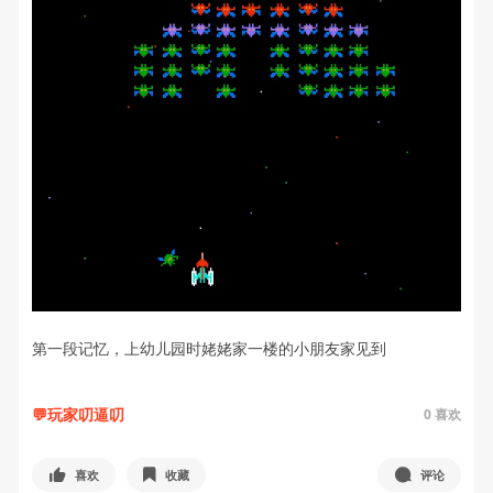
第一段记忆，上幼儿园时姥姥家一楼的小朋友家见到
💬玩家叨逼叨
0
喜欢
喜欢
收藏
评论