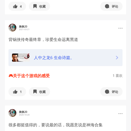
4
收藏
评论
块块20
2021-03-21
背锅侠传奇最终章，珍爱生命远离黑道
人中之龙6 生命诗篇。
🎮关于这个游戏的感受
1
喜欢
1
收藏
评论
块块20
2020-10-20
很多都挺值得的，要说最的话，我愿意说是神海合集