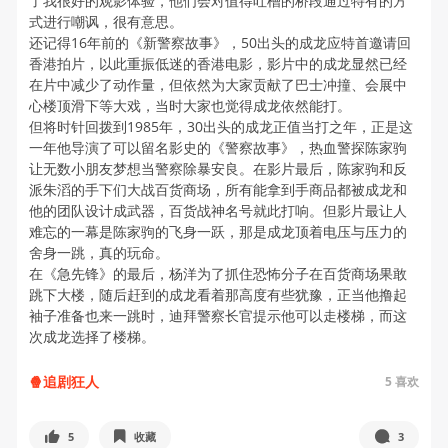
了我很好的观影体验，他们会对值得吐槽的桥段通过特有的方
式进行嘲讽，很有意思。
还记得16年前的《新警察故事》，50出头的成龙应特首邀请回
香港拍片，以此重振低迷的香港电影，影片中的成龙显然已经
在片中减少了动作量，但依然为大家贡献了巴士冲撞、会展中
心楼顶滑下等大戏，当时大家也觉得成龙依然能打。
但将时针回拨到1985年，30出头的成龙正值当打之年，正是这
一年他导演了可以留名影史的《警察故事》，热血警探陈家驹
让无数小朋友梦想当警察除暴安良。在影片最后，陈家驹和反
派朱滔的手下们大战百货商场，所有能拿到手商品都被成龙和
他的团队设计成武器，百货战神名号就此打响。但影片最让人
难忘的一幕是陈家驹的飞身一跃，那是成龙顶着电压与压力的
舍身一跳，真的玩命。
在《急先锋》的最后，杨洋为了抓住恐怖分子在百货商场果敢
跳下大楼，随后赶到的成龙看着那高度有些犹豫，正当他撸起
袖子准备也来一跳时，迪拜警察长官提示他可以走楼梯，而这
次成龙选择了楼梯。
🍿️追剧狂人
5
喜欢
5
收藏
3