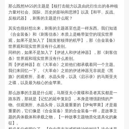
那么既然MGS的主题是【核打击能力以及由此衍生出的各种核
力量对社会、国际、历史的影响和思辨】以及【和平、反战、
反核武器】，刺客的主题是什么呢？
其实也很好想出来，刺客的主题甚至也是一样东西。我们知道
《合金装备》和《刺客信条》本质上是略带架空的现实世界
观，如果不是加入了【能发射核弹的机甲】，那《合金装备》
世界观和现实世界没有什么差别。
同样的，如果不是加入了【伊述人和伊述神器】，那《刺客信
条》世界观和现实世界没有什么差别。
而【伊述神器】在《大革命》之前他们都承载着同一个主题。
我们来回忆一下，《大革命》之前的伊述神器无非就是《黑
旗》的观察所、圣者、水晶头骨，以及《启示录》的马斯亚夫
之碟，以及最为核心的金苹果。
那么故事的主题是什么呢，马斯亚夫小黄碟和圣者其实都是一
路东西，那就是【记忆的延申复刻】，本身是增强剧情的产
物。但观测所、水晶头骨，以及最重要的【伊甸苹果】才是最
重要的，它们像是《合金装备》里的合金装备一样，是故事主
题的具体载体和承载之物，【一种故事主题物质化道具化的象
征】。
想必各位也明白了，【自由意志与威权统治的对抗】这个才是