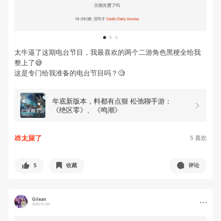
1
2
3
太牛逼了这期电台节目，我最喜欢的两个二游角色黑梗全给我
整上了😅
这是专门给我准备的电台节目吗？🧐
年底新版本，料都有点狠 松弛聊手游：
《绝区零》、《鸣潮》
💩太屎了
5
喜欢
5
收藏
评论
Gilean
2025-01-03