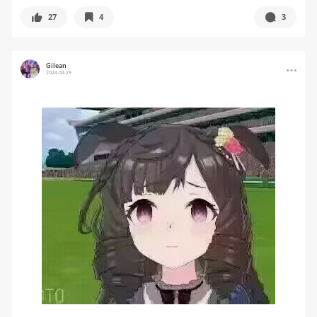
27
4
3
Gilean
2024-04-29