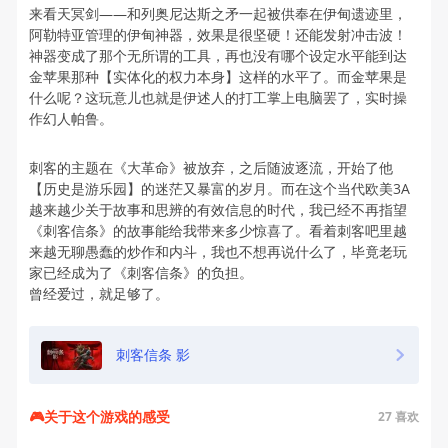
来看天冥剑——和列奥尼达斯之矛一起被供奉在伊甸遗迹里，
阿勒特亚管理的伊甸神器，效果是很坚硬！还能发射冲击波！
神器变成了那个无所谓的工具，再也没有哪个设定水平能到达
金苹果那种【实体化的权力本身】这样的水平了。而金苹果是
什么呢？这玩意儿也就是伊述人的打工掌上电脑罢了，实时操
作幻人帕鲁。
刺客的主题在《大革命》被放弃，之后随波逐流，开始了他
【历史是游乐园】的迷茫又暴富的岁月。而在这个当代欧美3A
越来越少关于故事和思辨的有效信息的时代，我已经不再指望
《刺客信条》的故事能给我带来多少惊喜了。看着刺客吧里越
来越无聊愚蠢的炒作和内斗，我也不想再说什么了，毕竟老玩
家已经成为了《刺客信条》的负担。
曾经爱过，就足够了。
刺客信条 影
🎮关于这个游戏的感受
27
喜欢