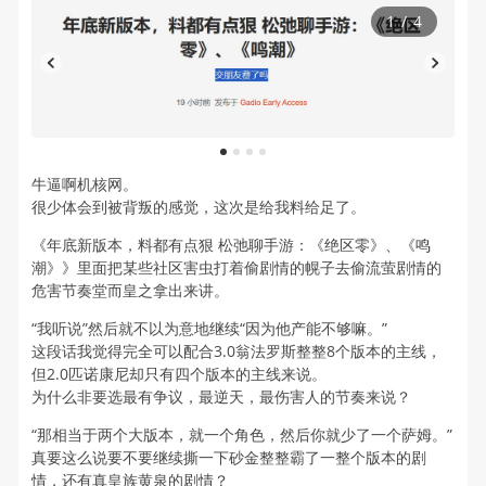
1
/
4
1
2
3
4
牛逼啊机核网。
很少体会到被背叛的感觉，这次是给我料给足了。
《年底新版本，料都有点狠 松弛聊手游：《绝区零》、《鸣
潮》》里面把某些社区害虫打着偷剧情的幌子去偷流萤剧情的
危害节奏堂而皇之拿出来讲。
“我听说”然后就不以为意地继续“因为他产能不够嘛。”
这段话我觉得完全可以配合3.0翁法罗斯整整8个版本的主线，
但2.0匹诺康尼却只有四个版本的主线来说。
为什么非要选最有争议，最逆天，最伤害人的节奏来说？
“那相当于两个大版本，就一个角色，然后你就少了一个萨姆。”
真要这么说要不要继续撕一下砂金整整霸了一整个版本的剧
情，还有真皇族黄泉的剧情？