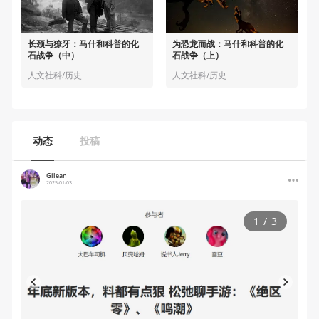
长颈与獠牙：马什和科普的化
为恐龙而战：马什和科普的化
石战争（中）
石战争（上）
人文社科/历史
人文社科/历史
动态
投稿
Gilean
2025-01-03
1
/
3