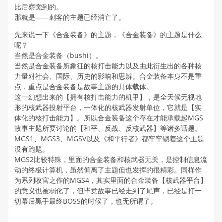
比后察觉到的。
那就是——刺客的主题已经消亡了。
先来说一下《合金装备》的主题，《合金装备》的主题是什么
呢？
当然是合金装备（bushi）。
当然是合金装备所象征的核打击能力以及由此衍生出的各种核
力量对社会、国际、历史的影响和思辨。合金装备本身不是重
点，重点是合金装备是故事主题的具体载体。
这一幻想出来的【拥有核打击能力的机甲】，是全天候无视地
形的核武器投射平台，一体化的核武器发射单位，它就是【实
体化的核打击能力】。所以合金装备这个存在才能承载起MGS
故事主题所要讨论的【和平、反战、反核武器】等诸多话题。
MGS1、MGS3、MGSV以及《和平行者》都牢牢锁着这个主题
没有跑题。
MGS2比较特殊，里面的合金装备和核武器无关，是控制信息流
动的终极计算机，虽然偏离了主题但也发挥的很精彩。同样作
为系列收官之作的MGS4，其实里面的合金装备【核武器平台】
的意义也被弱化了，但毕竟故事已经走到了尾声，已经是打一
切幕后黑手最终BOSS的时候了，也无所谓了。