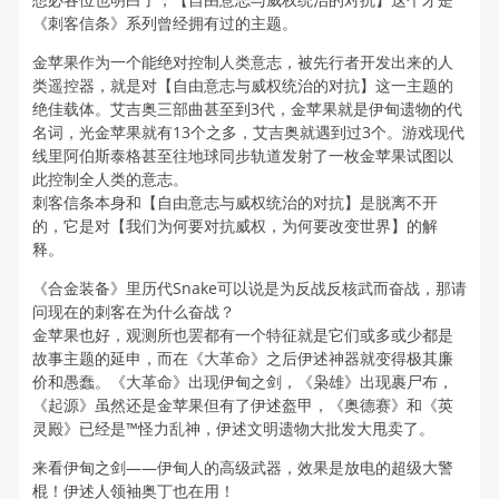
《刺客信条》系列曾经拥有过的主题。
金苹果作为一个能绝对控制人类意志，被先行者开发出来的人
类遥控器，就是对【自由意志与威权统治的对抗】这一主题的
绝佳载体。艾吉奥三部曲甚至到3代，金苹果就是伊甸遗物的代
名词，光金苹果就有13个之多，艾吉奥就遇到过3个。游戏现代
线里阿伯斯泰格甚至往地球同步轨道发射了一枚金苹果试图以
此控制全人类的意志。
刺客信条本身和【自由意志与威权统治的对抗】是脱离不开
的，它是对【我们为何要对抗威权，为何要改变世界】的解
释。
《合金装备》里历代Snake可以说是为反战反核武而奋战，那请
问现在的刺客在为什么奋战？
金苹果也好，观测所也罢都有一个特征就是它们或多或少都是
故事主题的延申，而在《大革命》之后伊述神器就变得极其廉
价和愚蠢。《大革命》出现伊甸之剑，《枭雄》出现裹尸布，
《起源》虽然还是金苹果但有了伊述盔甲，《奥德赛》和《英
灵殿》已经是™怪力乱神，伊述文明遗物大批发大甩卖了。
来看伊甸之剑——伊甸人的高级武器，效果是放电的超级大警
棍！伊述人领袖奥丁也在用！