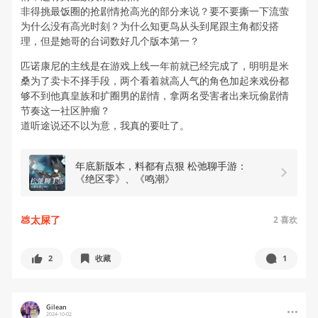
非得挑最饭圈的抢剧情抢高光的部分来说？要不要撕一下流萤
为什么没有高光时刻？为什么知更鸟从头到尾跟主角都没搭
理，但是她哥的台词数好几个版本第一？
匹诺康尼的主线是在游戏上线一年前就已经完成了，明明是米
桑为了卖卡不择手段，两个看着就高人气的角色加起来戏份都
够不到他真皇族和扩圈男的剧情，拿两名受害者出来玩偷剧情
节奏这一社区肿瘤？
道听途说还不以为意，我真的要吐了。
年底新版本，料都有点狠 松弛聊手游：
《绝区零》、《鸣潮》
💩太屎了
2
喜欢
2
收藏
1
Gilean
2024-10-02