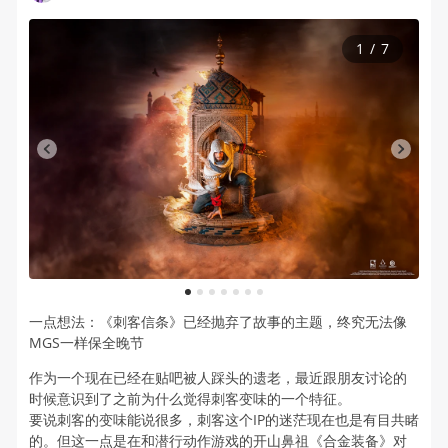
1
/
7
1
2
3
4
5
6
7
一点想法：《刺客信条》已经抛弃了故事的主题，终究无法像
MGS一样保全晚节
作为一个现在已经在贴吧被人踩头的遗老，最近跟朋友讨论的
时候意识到了之前为什么觉得刺客变味的一个特征。
要说刺客的变味能说很多，刺客这个IP的迷茫现在也是有目共睹
的。但这一点是在和潜行动作游戏的开山鼻祖《合金装备》对