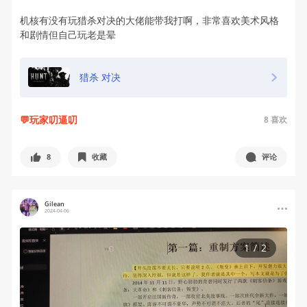
机核有没有玩猎杀对决的大佬能带我打啊，非常喜欢美术风格
和剧情但自己玩老是晕
猎杀 对决
💬玩家叨逼叨
8
喜欢
8
收藏
评论
Gilean
2024-04-06
1
/
2