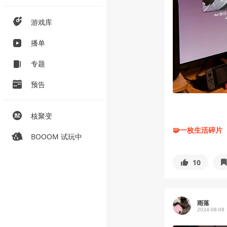
游戏库
播单
专题
预告
核聚变
🧩一枚生活碎片
BOOOM 试玩中
10
雨落
2024-08-08