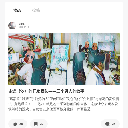
动态
投稿
RIKAccn
2017-07-19
走近《汐》的开发团队——三个男人的故事
“高颜值”“跳票”“手残党勿入”“为难而难”“良心优化”“会上瘾”“与老葛的爱恨情
仇”“竟然通关了”… 《汐》就是这一系列标签的集合体，这款让众多玩家爱
恨纠结的游戏，自发售以来便因两极分化的口碑而饱受...
30
22
25