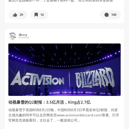
裁员只是战略的一环，于是撸袖子粗码一篇。 在公布的第四季度财报
中，...
29
16
100
汤tang
2018-08-06
动视暴雪的Q2财报：3.5亿月活，King占2.7亿
动视暴雪于美国时间8月2日晚，中国时间8月3日早晨发布Q2财报，对原
文感兴趣的同学可以去官网首页www.activisionblizzard.com/查看。打开
官网首页就能看到，太社会了，一般游戏公司...