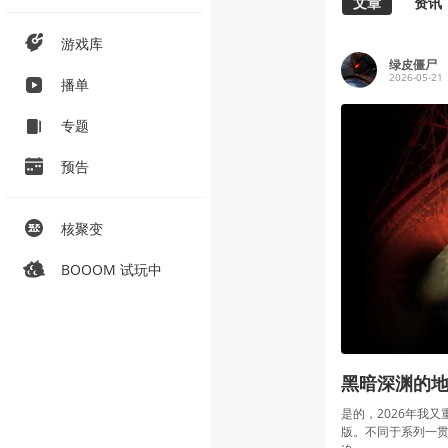
文章
资讯
游戏库
绿皮僵尸
2026-05-21
播单
专题
预告
核聚变
BOOOM 试玩中
黑暗深渊的地
是的，2026年我又
版。不同于系列一贯的