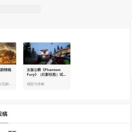
列剧情梳
女版公爵《Phantom
Fury》（幻影狂怒）试玩
版
故事与设定/分析与见解/世界观
感想与攻略
投稿