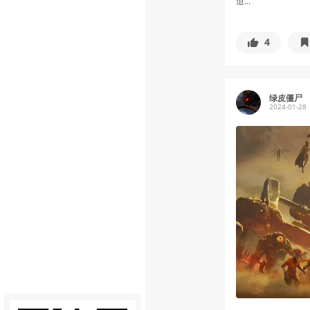
迫...
4
绿皮僵尸
2024-01-28