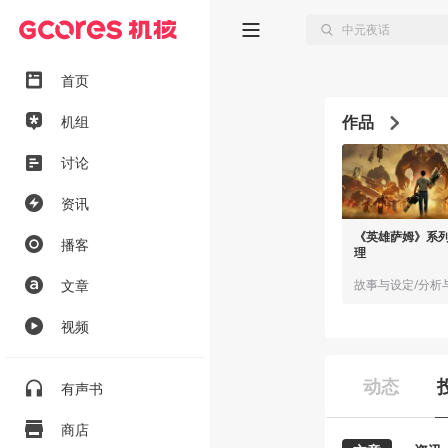
首页
作品
机组
讨论
资讯
《英雄萨姆》系
播客
理
文章
视频
动态
有声书
商店