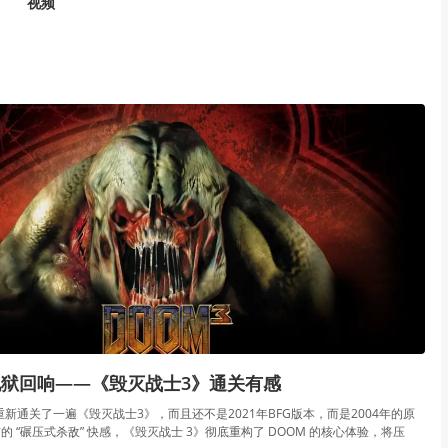
视频
狱回响——《毁灭战士3》通关有感
重新通关了一遍《毁灭战士3》，而且还不是2021年BFG版本，而是2004年的原
 “碾压式杀敌” 快感，《毁灭战士 3》彻底重构了 DOOM 的核心体验，将压