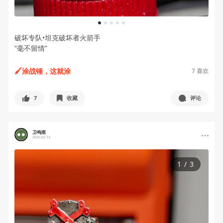
1
2
3
4
5
破坏专队•坦克破坏者火箭手
​“毫不留情”
🖌️涂战锤，这就涂
7
喜欢
7
收藏
评论
卫鸣雨
2026-02-13
1
/
3