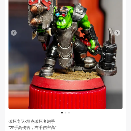
1
2
3
破坏专队•坦克破坏者炮手
​“左手高伤害，右手伤害高”