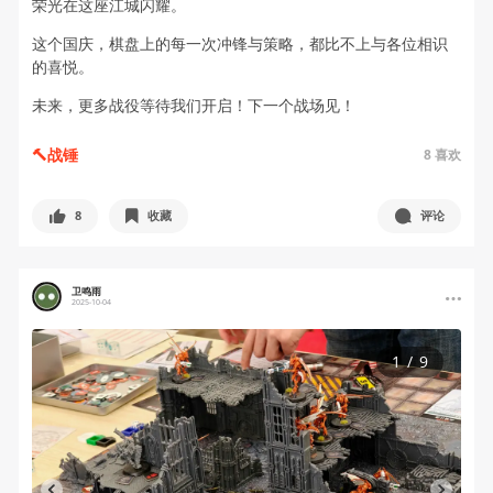
荣光在这座江城闪耀。
这个国庆，棋盘上的每一次冲锋与策略，都比不上与各位相识
的喜悦。
未来，更多战役等待我们开启！下一个战场见！
🔨战锤
8
喜欢
8
收藏
评论
卫鸣雨
2025-10-04
1
/
9