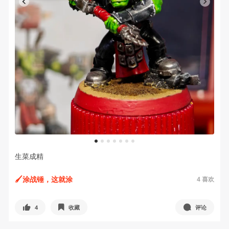
1
2
3
4
5
6
7
生菜成精
🖌️涂战锤，这就涂
4
喜欢
4
收藏
评论