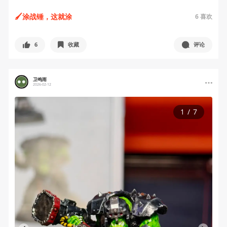
🖌️涂战锤，这就涂
6
喜欢
6
收藏
评论
卫鸣雨
2026-02-12
1
/
7