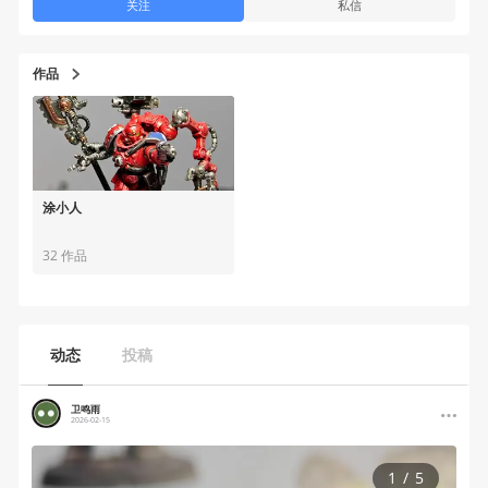
关注
私信
作品
涂小人
32 作品
动态
投稿
卫鸣雨
2026-02-15
1
/
5