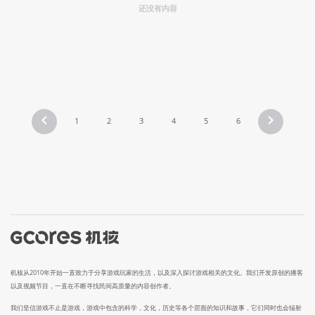
还没有内容
1
2
3
4
5
6
机核从2010年开始一直致力于分享游戏玩家的生活，以及深入探讨游戏相关的文化。我们开发原创的播客
以及视频节目，一直在不断寻找民间高质量的内容创作者。
我们坚信游戏不止是游戏，游戏中包含的科学，文化，历史等各个层面的知识和故事，它们同时也会辐射