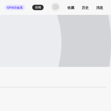
收藏
历史
消息
GPASS会员