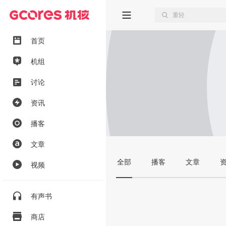
首页
机组
讨论
资讯
播客
文章
全部
播客
文章
视频
有声书
商店