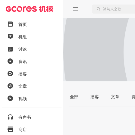
首页
机组
讨论
资讯
播客
文章
全部
播客
文章
视频
有声书
商店