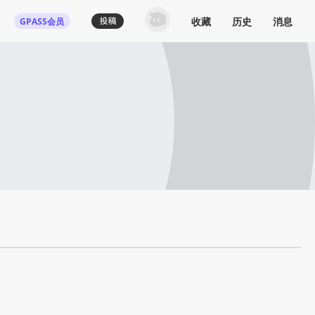
收藏
历史
消息
GPASS会员