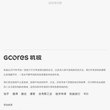
还没有内容
机核从2010年开始一直致力于分享游戏玩家的生活，以及深入探讨游戏相关的文化。我们开发原创的播客
以及视频节目，一直在不断寻找民间高质量的内容创作者。
我们坚信游戏不止是游戏，游戏中包含的科学，文化，历史等各个层面的知识和故事，它们同时也会辐射
到二次元甚至电影的领域，这些内容非常值得分享给热爱游戏的您。
知乎
微博
微信
播客
吉考斯工业
核市奇谭
机核发行
RSS
营业执照