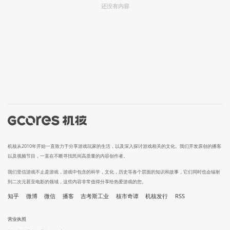
还没有内容
机核从2010年开始一直致力于分享游戏玩家的生活，以及深入探讨游戏相关的文化。我们开发原创的播客
以及视频节目，一直在不断寻找民间高质量的内容创作者。
我们坚信游戏不止是游戏，游戏中包含的科学，文化，历史等各个层面的知识和故事，它们同时也会辐射
到二次元甚至电影的领域，这些内容非常值得分享给热爱游戏的您。
知乎
微博
微信
播客
吉考斯工业
核市奇谭
机核发行
RSS
营业执照