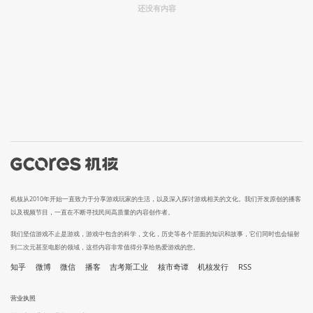
还没有内容
机核从2010年开始一直致力于分享游戏玩家的生活，以及深入探讨游戏相关的文化。我们开发原创的播客
以及视频节目，一直在不断寻找民间高质量的内容创作者。
我们坚信游戏不止是游戏，游戏中包含的科学，文化，历史等各个层面的知识和故事，它们同时也会辐射
到二次元甚至电影的领域，这些内容非常值得分享给热爱游戏的您。
知乎
微博
微信
播客
吉考斯工业
核市奇谭
机核发行
RSS
营业执照