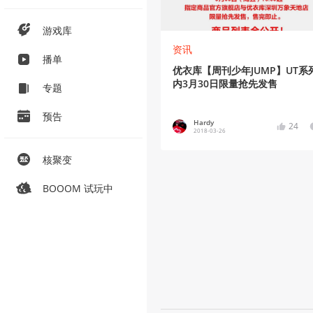
游戏库
资讯
播单
优衣库【周刊少年JUMP】UT系
内3月30日限量抢先发售
专题
预告
Hardy
24
2018-03-26
核聚变
BOOOM 试玩中