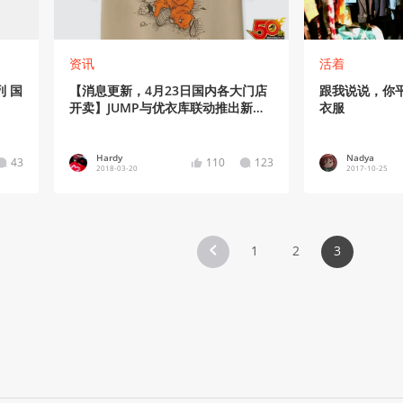
资讯
活着
列 国
【消息更新，4月23日国内各大门店
跟我说说，你
开卖】JUMP与优衣库联动推出新
衣服
TEE，主题为“Jump 50周年”
Hardy
Nadya
43
110
123
2018-03-20
2017-10-25
1
2
3