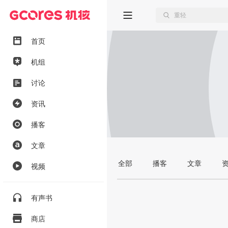
首页
机组
讨论
资讯
播客
文章
全部
播客
文章
视频
有声书
商店