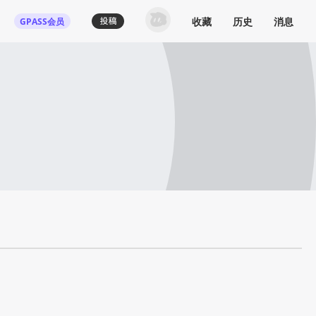
收藏
历史
消息
GPASS会员