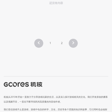
还没有内容
1
2
机核从2010年开始一直致力于分享游戏玩家的生活，以及深入探讨游戏相关的文化。我们开发原创的播客
以及视频节目，一直在不断寻找民间高质量的内容创作者。
我们坚信游戏不止是游戏，游戏中包含的科学，文化，历史等各个层面的知识和故事，它们同时也会辐射